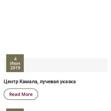
Skip
to
content
Архивы:
Galleries
4
Июн
2019
Центр Камала, лучевая указка
Read More