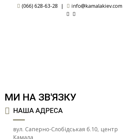
Skip
(066) 628-63-28
|
info@kamalakiev.com
to
content
Контакти
МИ НА ЗВ'ЯЗКУ
НАША АДРЕСА
вул. Саперно-Слобідськая б.10, центр
Камала