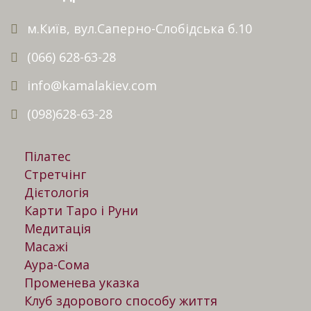
м.Київ, вул.Саперно-Слобідська б.10
(066) 628-63-28
info@kamalakiev.com
(098)628-63-28
Пілатес
Стретчінг
Дієтологія
Карти Таро і Руни
Медитація
Масажі
Аура-Сома
Променева указка
Клуб здорового способу життя