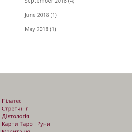
September 2018
(4)
June 2018
(1)
May 2018
(1)
Пілатес
Стретчінг
Дієтологія
Карти Таро і Руни
Медитація