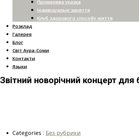
Променева указка
Індивідуальні заняття
Клуб здорового способу життя
Розклад
Галерея
Блог
Світ Аура-Соми
Контакти
Языки
Звітний новорічний концерт для 
Categories :
Без рубрики