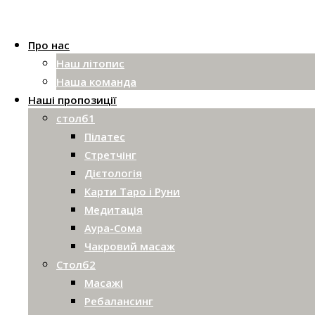
Про нас
Наш літопис
Наша команда
Наші пропозиції
столб1
Пілатес
Стретчінг
Дієтологія
Карти Таро і Руни
Медитація
Аура-Сома
Чакровий масаж
Столб2
Масажі
Ребалансинг