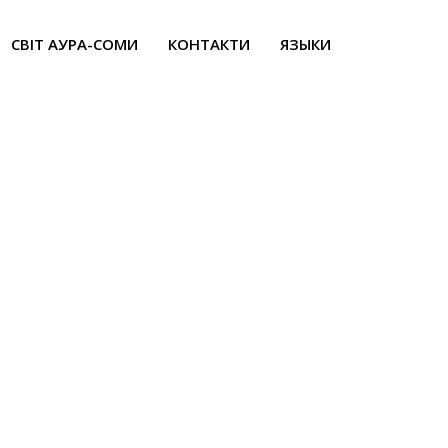
СВІТ АУРА-СОМИ
КОНТАКТИ
ЯЗЫКИ
трансформація
у»