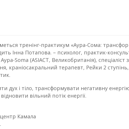
иметься тренінг-практикум «Аура-Сома: трансфор
дить Інна Потапова. – психолог, практик-консул
Аура-Soma (ASIACT, Великобританія), спеціаліст з
я, краніосакральний терапевт, Рейки 2 ступінь,
тик.
ти дух і тіло, трансформувати негативну енергію
відновити вільний потік енергії.
, центр Камала
.