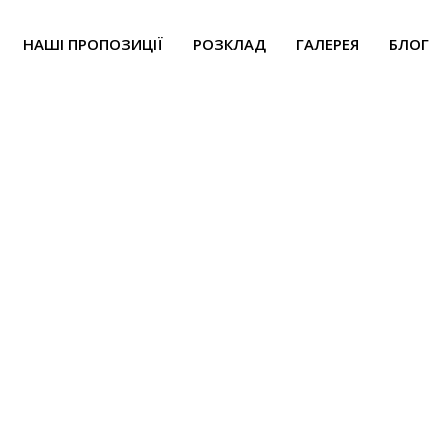
НАШІ ПРОПОЗИЦІЇ
РОЗКЛАД
ГАЛЕРЕЯ
БЛОГ
тикум «Аура-Сома: 
іолетового кольор