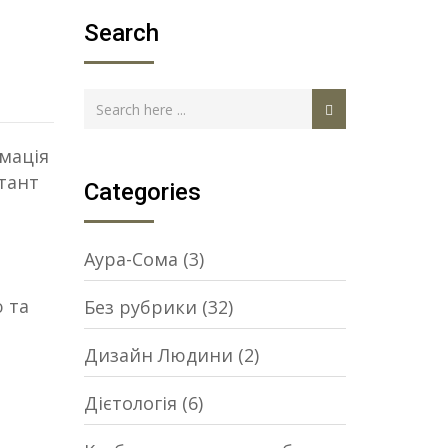
Search
мація
ьтант
Categories
Аура-Сома
(3)
 та
Без рубрики
(32)
Дизайн Людини
(2)
Дієтологія
(6)