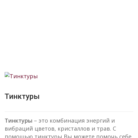
Skip
to
content
Світ Аура-Соми
Тинктуры
Тинктуры
– это комбинация энергий и
вибраций цветов, кристаллов и трав. С
помощью тинктуры Вы можете помочь себе