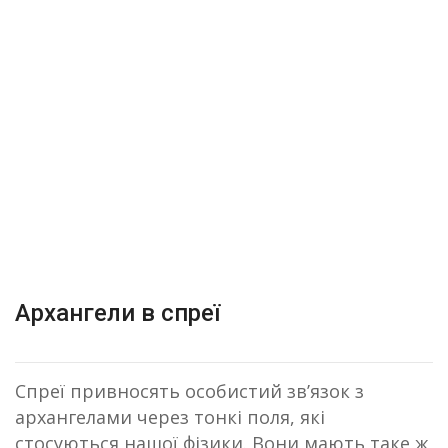
Skip
to
content
Світ Аура-Соми
Архангели в спреї
Спреї привносять особистий зв’язок з
архангелами через тонкі поля, які
стосуються нашої фізики. Вони мають таке ж