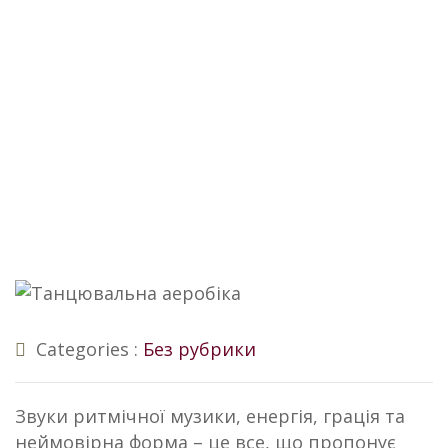
Skip
to
content
Нове тренування
щосереди
Categories :
Без рубрики
Звуки ритмічної музики, енергія, грація та
неймовірна форма – це все, що пропонує