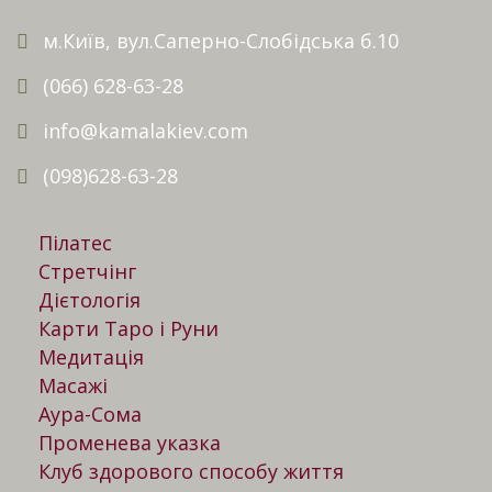
м.Київ, вул.Саперно-Слобідська б.10
(066) 628-63-28
info@kamalakiev.com
(098)628-63-28
Пілатес
Стретчінг
Дієтологія
Карти Таро і Руни
Медитація
Масажі
Аура-Сома
Променева указка
Клуб здорового способу життя