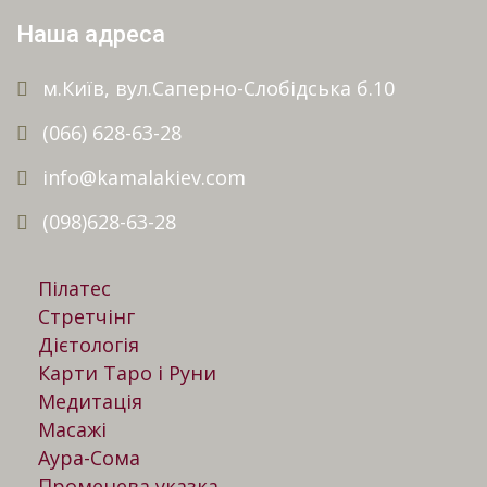
Наша адреса
м.Київ, вул.Саперно-Слобідська б.10
(066) 628-63-28
info@kamalakiev.com
(098)628-63-28
Пілатес
Стретчінг
Дієтологія
Карти Таро і Руни
Медитація
Масажі
Аура-Сома
Променева указка