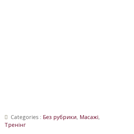
Skip
to
content
Майстер клас.
Лімфодренажний
масаж
Categories :
Без рубрики
,
Масажі
,
Тренінг