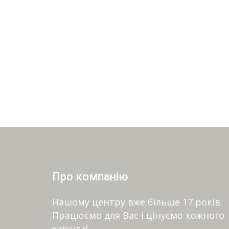
Про компанію
Нашому центру вже більше 17 років.
Працюємо для Вас і цінуємо кожного
клієнта!