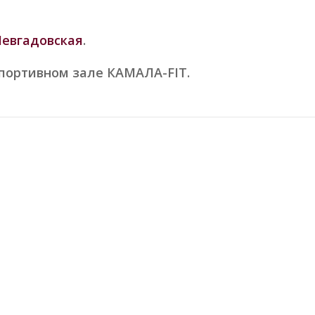
Невгадовская
.
портивном зале КАМАЛА-FIT.