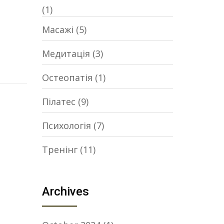
(1)
Масажі
(5)
Медитація
(3)
Остеопатія
(1)
Пілатес
(9)
Психологія
(7)
Тренінг
(11)
Archives