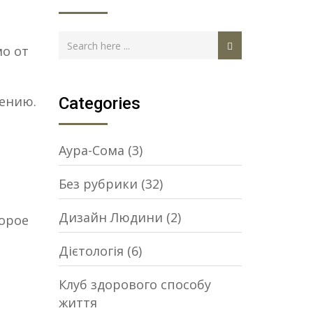
мо от
жению.
Categories
Аура-Сома
(3)
Без рубрики
(32)
Дизайн Людини
(2)
торое
Дієтологія
(6)
Клуб здорового способу
життя