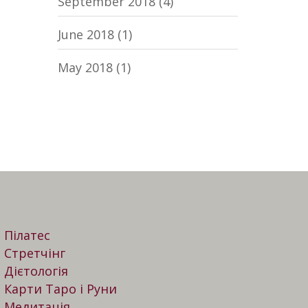
September 2018
(4)
June 2018
(1)
May 2018
(1)
Пілатес
Стретчінг
Дієтологія
Карти Таро і Руни
Медитація