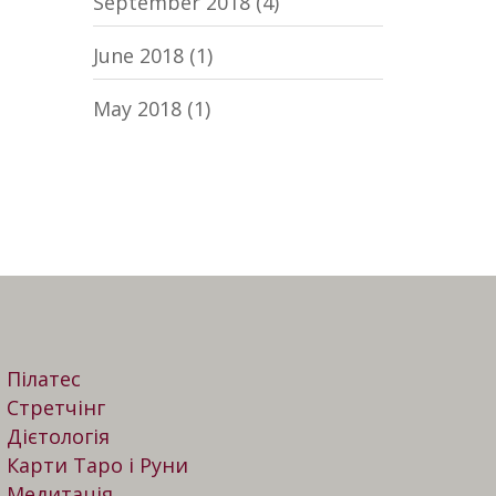
September 2018
(4)
June 2018
(1)
May 2018
(1)
Пілатес
Стретчінг
Дієтологія
Карти Таро і Руни
Медитація