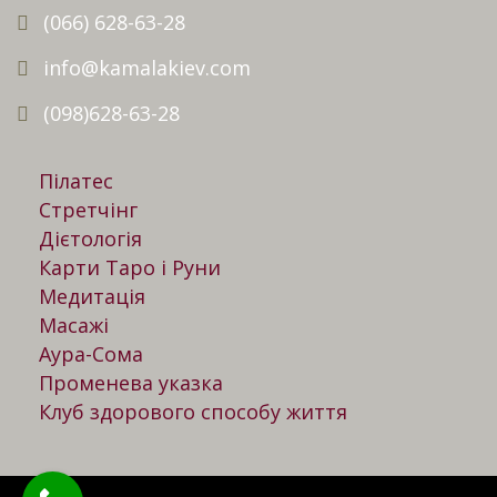
(066) 628-63-28
info@kamalakiev.com
(098)628-63-28
Пілатес
Стретчінг
Дієтологія
Карти Таро і Руни
Медитація
Масажі
Аура-Сома
Променева указка
Клуб здорового способу життя