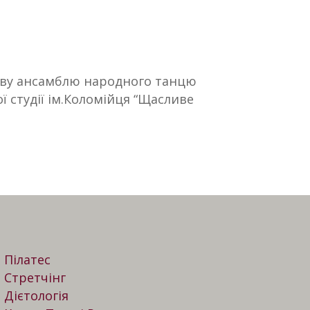
иву ансамблю народного танцю
ї студії ім.Коломійця “Щасливе
Пілатес
Стретчінг
Дієтологія