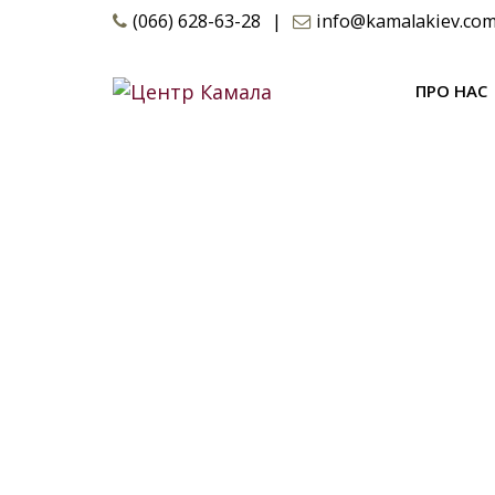
Skip
(066) 628-63-28
|
info@kamalakiev.co
to
content
ПРО НАС