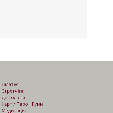
Пілатес
Стретчінг
Дієтологія
Карти Таро і Руни
Медитація